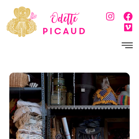
Odette
Picaud