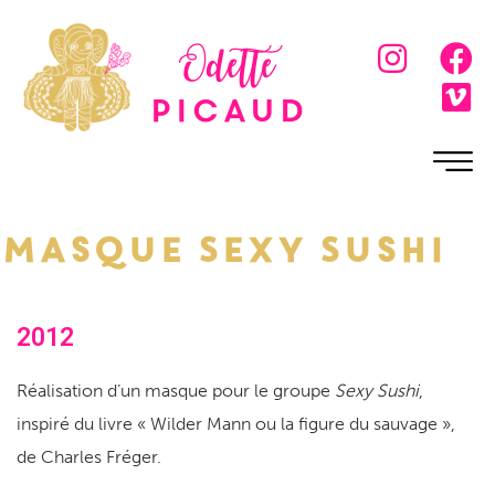
Odette
Picaud
Masque Sexy Sushi
2012
Réalisation d’un masque pour le groupe
Sexy Sushi
,
inspiré du livre « Wilder Mann ou la figure du sauvage »,
de Charles Fréger.