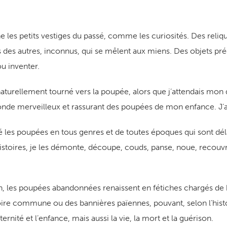
s petits vestiges du passé, comme les curiosités. Des reliqu
es autres, inconnus, qui se mêlent aux miens. Des objets pré
ou inventer.
llement tourné vers la poupée, alors que j’attendais mon deu
nde merveilleux et rassurant des poupées de mon enfance. J’av
 poupées en tous genres et de toutes époques qui sont délai
 histoires, je les démonte, découpe, couds, panse, noue, recouvr
les poupées abandonnées renaissent en fétiches chargés de b
ire commune ou des bannières païennes, pouvant, selon l’histo
rnité et l’enfance, mais aussi la vie, la mort et la guérison.